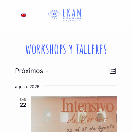
Abrir 
workshops y talleres
Nave
Nave
Próximos
Lista
Seleccionar
de
de
fecha.
agosto 2026
vista
vista
de
SÁB
22
Even