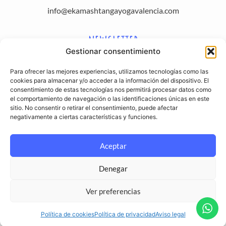
info@ekamashtangayogavalencia.com
NEWSLETTER
Gestionar consentimiento
Para ofrecer las mejores experiencias, utilizamos tecnologías como las
Apúntate a nuestra newsletter
cookies para almacenar y/o acceder a la información del dispositivo. El
consentimiento de estas tecnologías nos permitirá procesar datos como
REDES SOCIALES
el comportamiento de navegación o las identificaciones únicas en este
sitio. No consentir o retirar el consentimiento, puede afectar
negativamente a ciertas características y funciones.
Aceptar
Denegar
Ver preferencias
Desarrollado con
por
Mandala Creative Studio
Política de cookies
Política de privacidad
Aviso legal