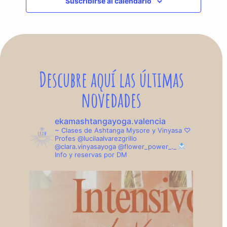
Suscribirse al calendario
Descubre aquí las últimas
novedades
ekamashtangayoga.valencia
~ Clases de Ashtanga Mysore y Vinyasa
♡
Profes
@lucilaalvarezgrillo
@clara.vinyasayoga
@flower_power_._
Info y reservas por DM